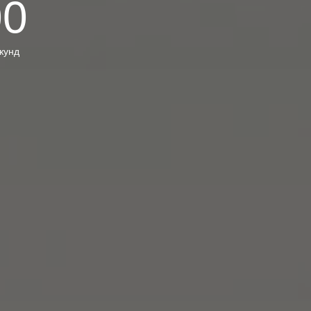
00
кунд