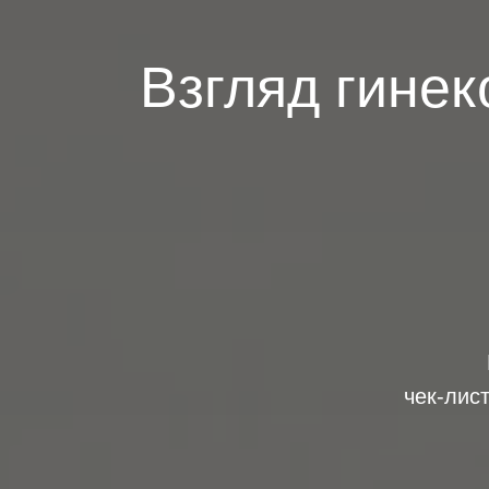
Взгляд гинек
чек-лис